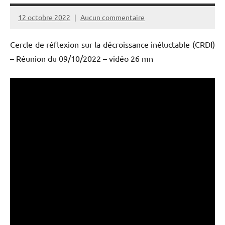
12 octobre 2022
Aucun commentaire
PPAC
Cercle de réflexion sur la décroissance inéluctable (CRDI)
– Réunion du 09/10/2022 – vidéo 26 mn