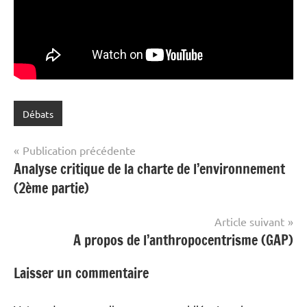
Débats
Navigation
Publication précédente
Analyse critique de la charte de l’environnement
de
(2ème partie)
l’article
Article suivant
A propos de l’anthropocentrisme (GAP)
Laisser un commentaire