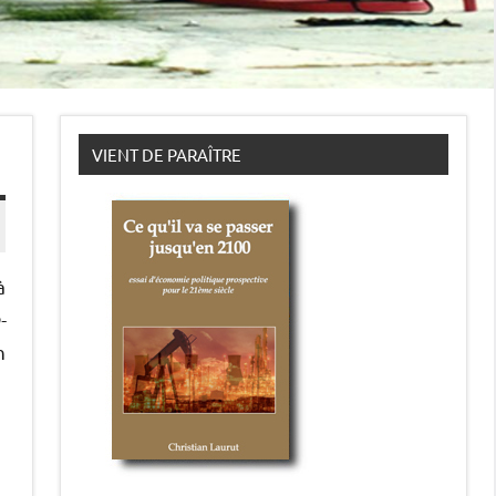
VIENT DE PARAÎTRE
à
-
n