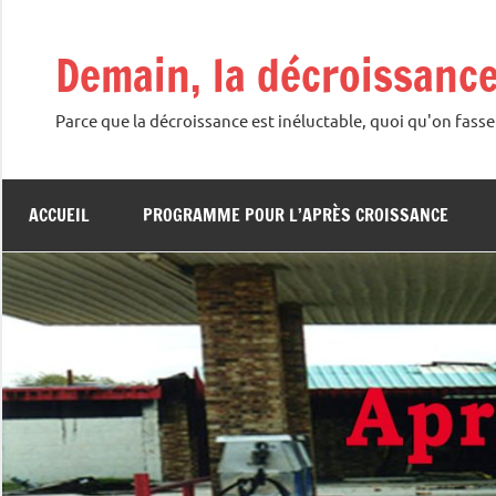
Aller
au
Demain, la décroissanc
contenu
Parce que la décroissance est inéluctable, quoi qu'on fasse
ACCUEIL
PROGRAMME POUR L’APRÈS CROISSANCE