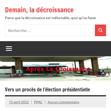
Aller
Demain, la décroissance
au
contenu
Parce que la décroissance est inéluctable, quoi qu'on fasse
Recherche
Recher
pour
:
Vers un procès de l’élection présidentielle
15 avril 2022
PPAC
Aucun commentaire