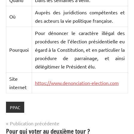
Quand
Dans les semaines à venir.
Auprès des juridictions compétentes et
Où
des acteurs la vie politique française.
Pour dénoncer le caractère illégal des
procédures de l’élection présidentielle eu
Pourquoi
égard à la Constitution, et en particulier la
procédure de parrainage, et ainsi
délégitimer le Président élu.
Site
https://www.denonciation-election.com
internet
PPAC
Navigation
Publication précédente
Pour qui voter au deuxième tour ?
de