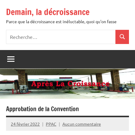
Aller
Demain, la décroissance
au
contenu
Parce que la décroissance est inéluctable, quoi qu'on fasse
Recherche
Recher
pour
:
Approbation de la Convention
24 février 2022
PPAC
Aucun commentaire