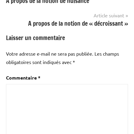
A propos de la notion de nuisance
de
l’article
Article suivant
A propos de la notion de « décroissant »
Laisser un commentaire
Votre adresse e-mail ne sera pas publiée.
Les champs
obligatoires sont indiqués avec
*
Commentaire
*