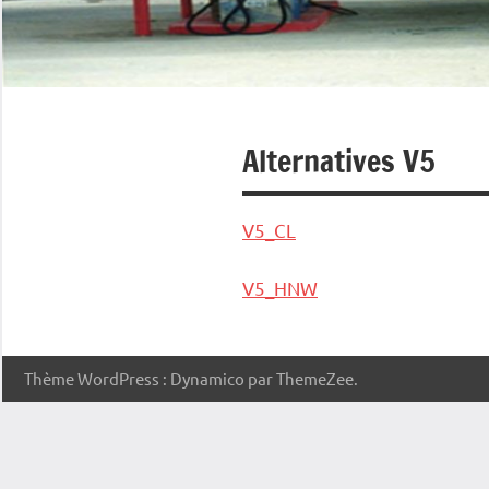
Alternatives V5
V5_CL
V5_HNW
Thème WordPress : Dynamico par ThemeZee.