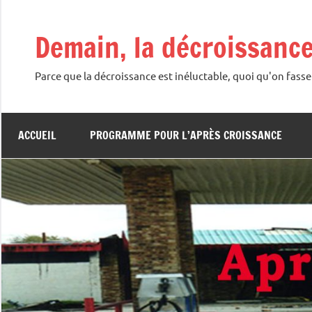
Aller
au
Demain, la décroissanc
contenu
Parce que la décroissance est inéluctable, quoi qu'on fasse
ACCUEIL
PROGRAMME POUR L’APRÈS CROISSANCE