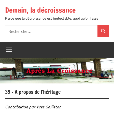
Aller
Demain, la décroissance
au
contenu
Parce que la décroissance est inéluctable, quoi qu'on fasse
Recherche
Recher
pour
:
39 – A propos de l’héritage
Contribution par Yves Gailleton