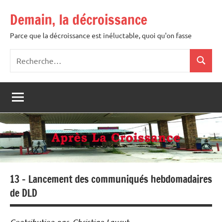
Aller
Demain, la décroissance
au
contenu
Parce que la décroissance est inéluctable, quoi qu'on fasse
Recherche
Recher
pour
:
13 – Lancement des communiqués hebdomadaires
de DLD
Contribution par Christian Laurut